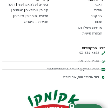
ניווט באתר
קייטרינג
ראשי
בשרים
|
על האש
|
עוף
|
דגים
|
אודות
קובות
|
ממולאים
|
מטוגנים
|
צור קשר
סלטים
|
תוספות
|
מאפים
|
תקנון
חבילות – קייטרינג
מדיניות משלוחים
הצהרת נגישות
פרטי התקשרות
03-634-4652
050-205-9536
matamihashalom214@gmail.com
דוד אלעזר 108, אור יהודה