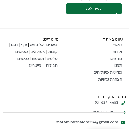
הוספה לסל
ניווט באתר
קייטרינג
ראשי
בשרים
|
על האש
|
עוף
|
דגים
|
אודות
קובות
|
ממולאים
|
מטוגנים
|
צור קשר
סלטים
|
תוספות
|
מאפים
|
תקנון
חבילות – קייטרינג
מדיניות משלוחים
הצהרת נגישות
פרטי התקשרות
03-634-4652
050-205-9536
matamihashalom214@gmail.com