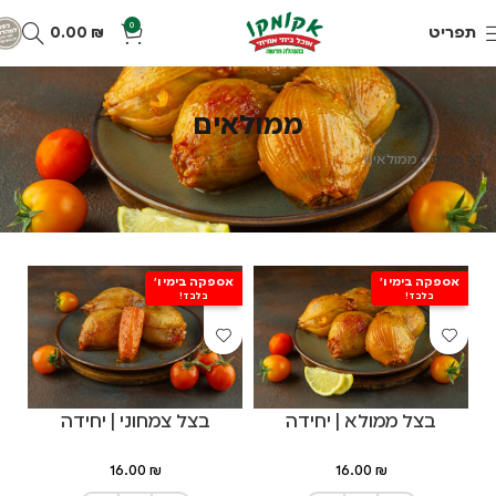
0
תפריט
₪
0.00
ממולאים
דף הבית
»
ממולאים
אספקה בימי ו'
אספקה בימי ו'
בלבד!
בלבד!
בצל ממולא | יחידה
בצל צמחוני | יחידה
16.00
₪
16.00
₪