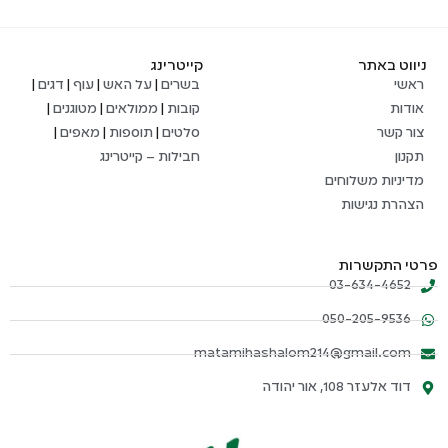
ניווט באתר
קייטרינג
ראשי
בשרים
|
על האש
|
עוף
|
דגים
|
אודות
קובות
|
ממולאים
|
מטוגנים
|
צור קשר
סלטים
|
תוספות
|
מאפים
|
תקנון
חבילות – קייטרינג
מדיניות משלוחים
הצהרת נגישות
פרטי התקשרות
03-634-4652
050-205-9536
matamihashalom214@gmail.com
דוד אלעזר 108, אור יהודה