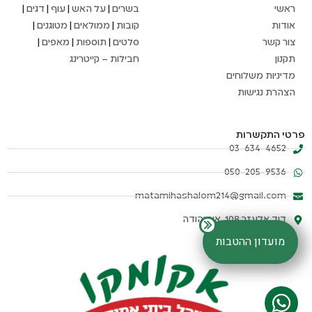
ראשי
בשרים
|
על האש
|
עוף
|
דגים
|
אודות
קובות
|
ממולאים
|
מטוגנים
|
צור קשר
סלטים
|
תוספות
|
מאפים
|
תקנון
חבילות – קייטרינג
מדיניות משלוחים
הצהרת נגישות
פרטי התקשרות
03-634-4652
050-205-9536
matamihashalom214@gmail.com
דוד אלעזר 108, אור יהודה
מועדון ההטבות