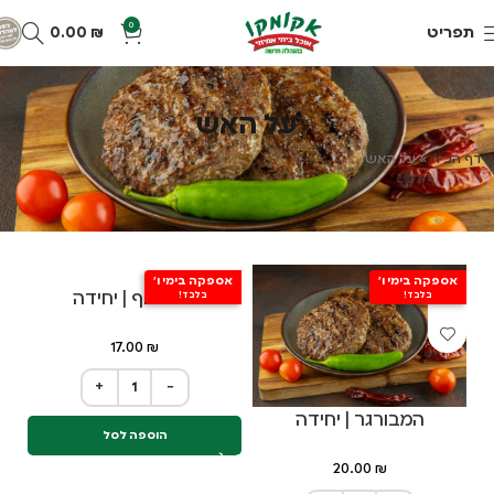
0
תפריט
₪
0.00
על האש
דף הבית
»
על האש
אספקה בימי ו'
אספקה בימי ו'
חזה עוף | יחידה
בלבד!
בלבד!
17.00
₪
+
−
המבורגר | יחידה
הוספה לסל
20.00
₪