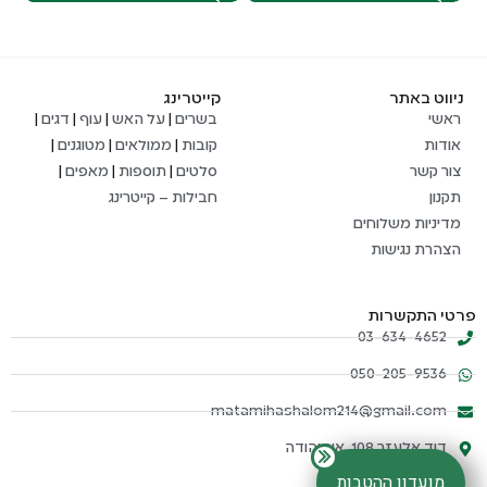
ניווט באתר
קייטרינג
ראשי
בשרים
|
על האש
|
עוף
|
דגים
|
אודות
קובות
|
ממולאים
|
מטוגנים
|
צור קשר
סלטים
|
תוספות
|
מאפים
|
תקנון
חבילות – קייטרינג
מדיניות משלוחים
הצהרת נגישות
פרטי התקשרות
03-634-4652
050-205-9536
matamihashalom214@gmail.com
דוד אלעזר 108, אור יהודה
מועדון ההטבות