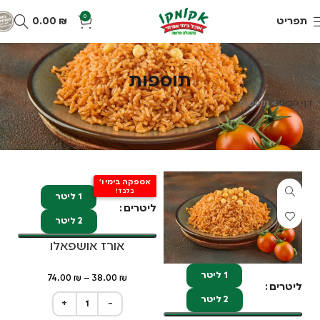
0
תפריט
₪
0.00
תוספות
דף הבית
»
תוספות
אספקה בימי ו'
בלבד!
1 ליטר
ליטרים
2 ליטר
אורז אושפאלו
1 ליטר
74.00
₪
–
38.00
₪
ליטרים
2 ליטר
+
−