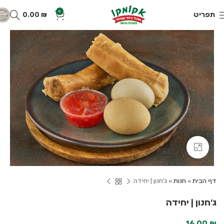
0
תפריט
₪
0.00
Click to enlarge
דף הבית
»
חנות
»
ג'חנון | יחידה
ג'חנון | יחידה