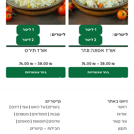
1 ליטר
1 ליטר
ליטרים
ליטרים
לי
2 ליטר
2 ליטר
אורז אפונה וגזר
אורז תירס
74.00
₪
–
38.00
₪
74.00
₪
–
38.00
₪
בחר אפשרויות
בחר אפשרויות
ניווט באתר
קייטרינג
ראשי
בשרים
|
על האש
|
עוף
|
דגים
|
אודות
קובות
|
ממולאים
|
מטוגנים
|
צור קשר
סלטים
|
תוספות
|
מאפים
|
תקנון
חבילות – קייטרינג