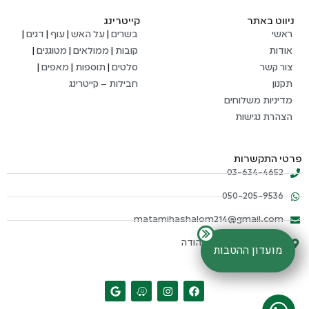
ניווט באתר
קייטרינג
ראשי
בשרים
|
על האש
|
עוף
|
דגים
|
אודות
קובות
|
ממולאים
|
מטוגנים
|
צור קשר
סלטים
|
תוספות
|
מאפים
|
תקנון
חבילות – קייטרינג
מדיניות משלוחים
הצהרת נגישות
פרטי התקשרות
03-634-4652
050-205-9536
matamihashalom214@gmail.com
דוד אלעזר 108, אור יהודה
מועדון ההטבות