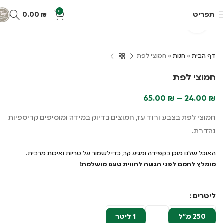
0
תפריט
₪
0.00
Click to enlarge
דף הבית
»
חנות
»
חמוצי לפת
חמוצי לפת
65.00
₪
–
24.00
₪
חמוצי לפת בצבע ורוד עז, חמוצים בדיוק במידה ומוסיפים קריספיות
נהדרת.
האוכל שלנו מוכן בקפידה ומגיע קר, כדי לשמור על טריות ואיכות מרבית.
מומלץ לחמם לפני הגשה לחווית טעם מושלמת!
ליטרים
250 מ"ל
1 ליטר