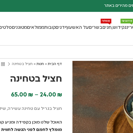
ם מהירים באתר
אירועים!
מומלץ!
רינג
קידוש,חגים
בשרים
על האש
עוף
דגים
קובות
ממולאים
מטוגנים
סלטים
דף הבית
»
חנות
»
חציל בטחינה
חציל בטחינה
65.00
₪
–
24.00
₪
חציל בגריל עם טחינה עשירה, שיל
האוכל שלנו מוכן בקפידה ומגיע קר
מומלץ לחמם לפני הגשה לחווית