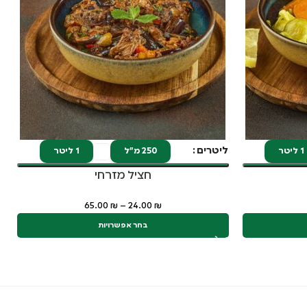
ליטרים
ל
1 ליטר
250 מ"ל
1 ליטר
חציל מזרחי
65.00
₪
–
24.00
₪
בחר אפשרויות