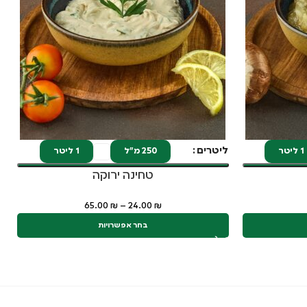
ליטרים
ל
1 ליטר
250 מ"ל
1 ליטר
טחינה ירוקה
65.00
₪
–
24.00
₪
בחר אפשרויות