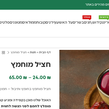
ם מהירים באתר
אירועים!
מומלץ!
רינג
קידוש,חגים
בשרים
על האש
עוף
דגים
קובות
ממולאים
מטוגנים
סלטים
דף הבית
»
חנות
»
חציל מוחמץ
חציל מוחמץ
65.00
₪
–
24.00
₪
חציל מוחמץ בחומץ ותיבול – חמוץ 
האוכל שלנו מוכן בקפידה ומגיע קר
מומלץ לחמם לפני הגשה לחווית