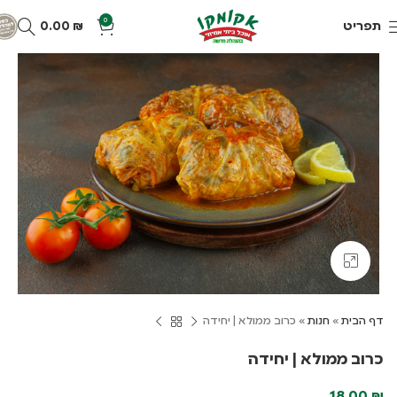
0
תפריט
₪
0.00
Click to enlarge
דף הבית
»
חנות
»
כרוב ממולא | יחידה
כרוב ממולא | יחידה