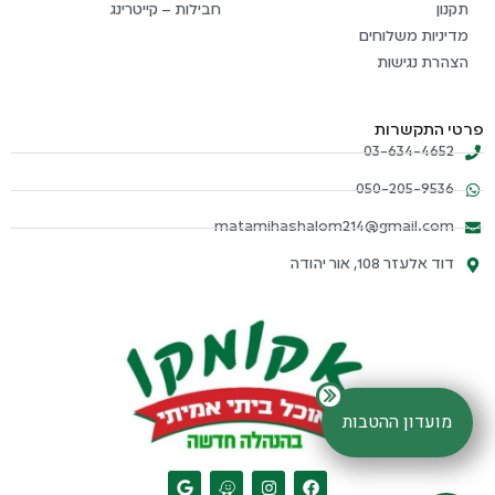
תקנון
חבילות – קייטרינג
מדיניות משלוחים
הצהרת נגישות
פרטי התקשרות
03-634-4652
050-205-9536
matamihashalom214@gmail.com
דוד אלעזר 108, אור יהודה
מועדון ההטבות