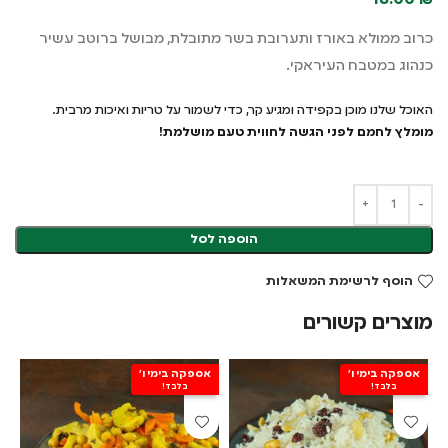
18.00
₪
כרוב ממולא באורז ותערובת בשר מתובלת, מבושל ברוטב עשיר
כנהוג במטבח העיראקי.
האוכל שלנו מוכן בקפידה ומגיע קר, כדי לשמור על טריות ואיכות מרבית.
מומלץ לחמם לפני הגשה לחווית טעם מושלמת!
הוספה לסל
הוסף לרשימת המשאלות
מוצרים קשורים
אספקה בימי ו'
אספקה בימי ו'
א
בלבד!
בלבד!