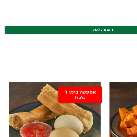
הוספה לסל
אספקה בימי ו'
בלבד!