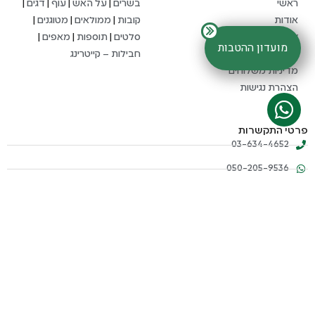
ראשי
בשרים
|
על האש
|
עוף
|
דגים
|
אודות
קובות
|
ממולאים
|
מטוגנים
|
צור קשר
סלטים
|
תוספות
|
מאפים
|
מועדון ההטבות
תקנון
חבילות – קייטרינג
מדיניות משלוחים
הצהרת נגישות
פרטי התקשרות
03-634-4652
050-205-9536
matamihashalom214@gmail.com
דוד אלעזר 108, אור יהודה