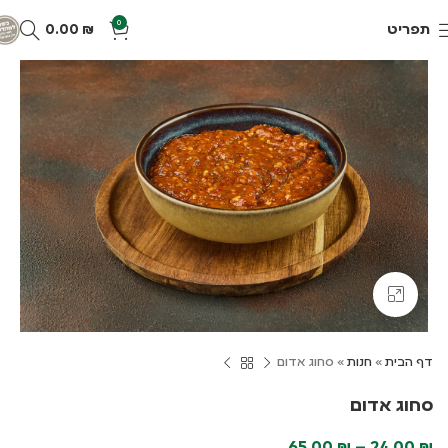
0
תפריט
₪
0.00
Click to enlarge
דף הבית
»
חנות
»
סחוג אדום
סחוג אדום