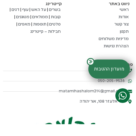
ניווט באתר
קייטרינג
ראשי
בשרים
|
על האש
|
עוף
|
דגים
|
אודות
קובות
|
ממולאים
|
מטוגנים
|
צור קשר
סלטים
|
תוספות
|
מאפים
|
תקנון
חבילות – קייטרינג
מדיניות משלוחים
הצהרת נגישות
פרטי התקשרות
מועדון ההטבות
03-634-4652
050-205-9536
matamihashalom214@gmail.com
דוד אלעזר 108, אור יהודה