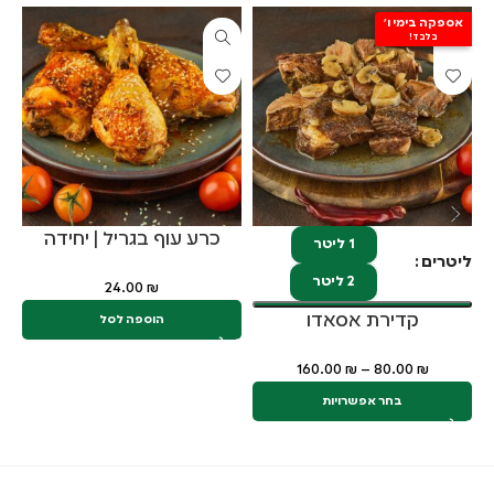
אספקה בימי ו'
א
בלבד!
כרע עוף בגריל | יחידה
1 ליטר
ליטרים
2 ליטר
24.00
₪
קדירת אסאדו
הוספה לסל
160.00
₪
–
80.00
₪
בחר אפשרויות