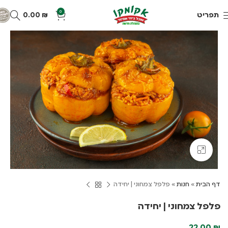
0
תפריט
₪
0.00
Click to enlarge
דף הבית
»
חנות
»
פלפל צמחוני | יחידה
פלפל צמחוני | יחידה