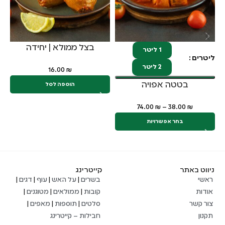
בצל ממולא | יחידה
1 ליטר
ליטרים
2 ליטר
16.00
₪
בטטה אפויה
הוספה לסל
74.00
₪
–
38.00
₪
בחר אפשרויות
ניווט באתר
קייטרינג
ראשי
בשרים
|
על האש
|
עוף
|
דגים
|
אודות
קובות
|
ממולאים
|
מטוגנים
|
צור קשר
סלטים
|
תוספות
|
מאפים
|
תקנון
חבילות – קייטרינג