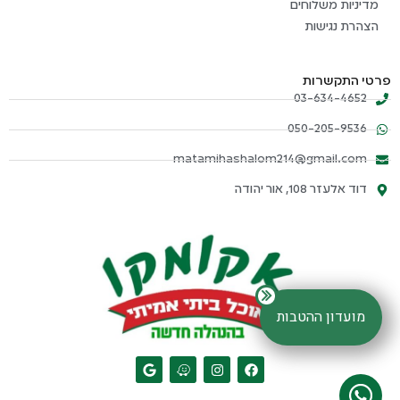
מדיניות משלוחים
הצהרת נגישות
פרטי התקשרות
03-634-4652
050-205-9536
matamihashalom214@gmail.com
דוד אלעזר 108, אור יהודה
מועדון ההטבות