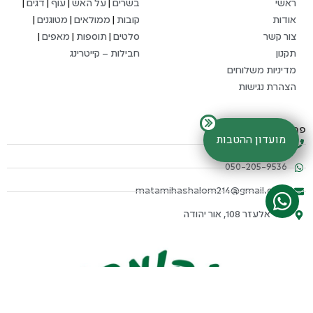
ראשי
בשרים
|
על האש
|
עוף
|
דגים
|
אודות
קובות
|
ממולאים
|
מטוגנים
|
צור קשר
סלטים
|
תוספות
|
מאפים
|
תקנון
חבילות – קייטרינג
מדיניות משלוחים
הצהרת נגישות
פרטי התקשרות
מועדון ההטבות
03-634-4652
050-205-9536
matamihashalom214@gmail.com
דוד אלעזר 108, אור יהודה