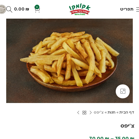
0
תפריט
₪
0.00
Click to enlarge
דף הבית
»
חנות
»
צ'יפס
צ'יפס