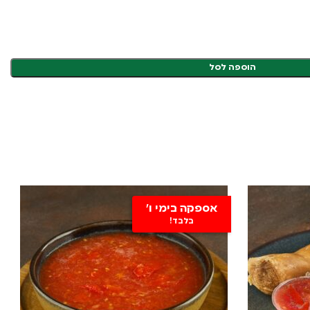
הוספה לסל
אספקה בימי ו'
בלבד!