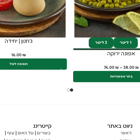
ג'חנון | יחידה
1 ליטר
2 ליטר
אפונה ירוקה
16.00
₪
הוספה לסל
74.00
₪
–
38.00
₪
בחר אפשרויות
ניווט באתר
קייטרינג
ראשי
בשרים
|
על האש
|
עוף
|