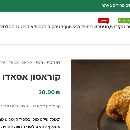
ם מהירים באתר
אירועים!
מומלץ!
רינג
קידוש,חגים
בשרים
על האש
עוף
דגים
קובות
ממולאים
מטוגנים
סלטים
דף הבית
»
חנות
»
קוראסון אסאדו | יחי
קוראסון אסאדו |
20.00
₪
קרואסון אסאדו – בצק עלים פריך 
האוכל שלנו מוכן בקפידה ומגיע קר
מומלץ לחמם לפני הגשה לחווית