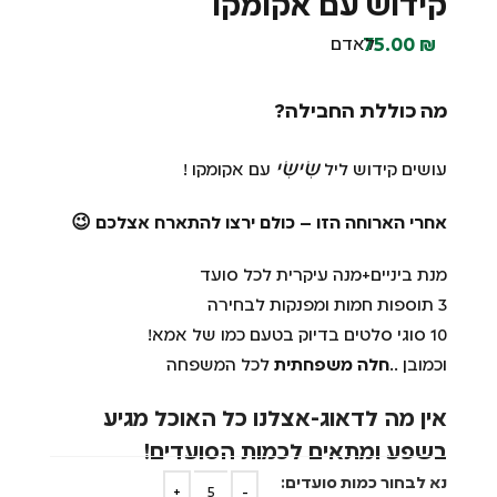
קידוש עם אקומקו
75.00
₪
לאדם
מה כוללת החבילה?
שִׂישִׂי
עושים קידוש ליל
עם אקומקו !
אחרי הארוחה הזו – כולם ירצו להתארח אצלכם 😉
מנת ביניים+מנה עיקרית לכל סועד
3 תוספות חמות ומפנקות לבחירה
10 סוגי סלטים בדיוק בטעם כמו של אמא!
וכמובן ..
חלה משפחתית
לכל המשפחה
אין מה לדאוג-אצלנו כל האוכל מגיע
בשפע ומתאים לכמות הסועדים!