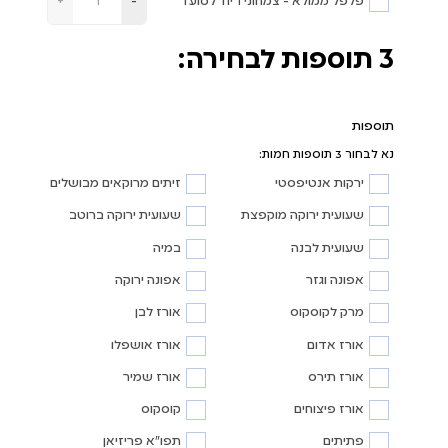
פלפל ממולא - צמחוני 1 יח' לסועד
+
-
3 תוספות לבחירה:
תוספות
נא לבחור 3 תוספות חמות:
ירקות אנטיפסטי
זיתים מרוקאים מבושלים
שעועית ירוקה מוקפצת
שעועית ירוקה ברוטב
שעועית לבנה
במיה
אפונה וגזר
אפונה ירוקה
מרק לקוסקוס
אורז לבן
אורז אדום
אורז אושפלו
אורז תירס
אורז שמיר
אורז פיצוחים
קוסקוס
פתיתים
תפו"א פריזיאן