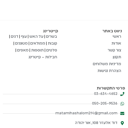
ניווט באתר
קייטרינג
ראשי
בשרים
|
על האש
|
עוף
|
דגים
|
אודות
קובות
|
ממולאים
|
מטוגנים
|
צור קשר
סלטים
|
תוספות
|
מאפים
|
תקנון
חבילות – קייטרינג
מדיניות משלוחים
הצהרת נגישות
פרטי התקשרות
03-634-4652
050-205-9536
matamihashalom214@gmail.com
דוד אלעזר 108, אור יהודה