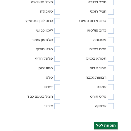
חציל ויניגרט
חציל משוואיה
חציל רומני
טאבולה
כרוב אדום במיונז
כרוב לבן בתחמיץ
כרוב קולסאו
לימון כבוש
מטבוחה
מלפפון שמיר
סלט ביצים
סלט טורקי
תפו"א במיונז
פלפל חריף
סחוג אדום
סחוג ירוק
רצועות גמבה
סלק
עמבה
זיתים
סלט תירס
חציל בטעם כבד
שיפקה
צירצי
הוספה לסל