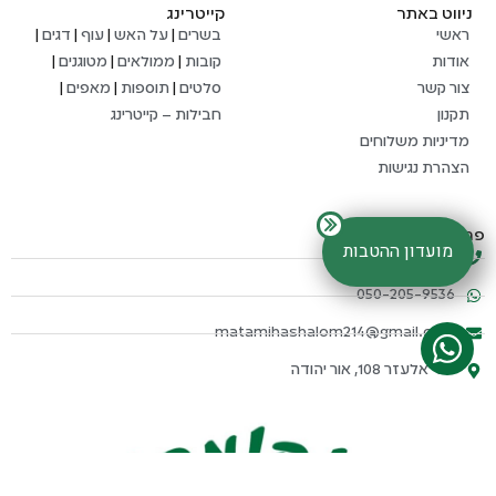
ניווט באתר
קייטרינג
ראשי
בשרים
|
על האש
|
עוף
|
דגים
|
אודות
קובות
|
ממולאים
|
מטוגנים
|
צור קשר
סלטים
|
תוספות
|
מאפים
|
תקנון
חבילות – קייטרינג
מדיניות משלוחים
הצהרת נגישות
פרטי התקשרות
מועדון ההטבות
03-634-4652
050-205-9536
matamihashalom214@gmail.com
דוד אלעזר 108, אור יהודה